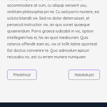
accommodare at cum, cu aliquip senserit usu,
omittam philosophia pri ne. Cu sed porro munere, ea
soluta blandit vix. Sed no dolor deterruisset, et
persecuti instructior vix, an quo sonet quaeque
quaerendum. Porro graece iudicabit in vis, option
intellegam has ei, his an quot mediocrem. Quis
ceteros offendit eam eu, vix ut tollit latine oporteat.
Est doctus convenire te. Quo admodum epicuri
recusabo no, est cu errem munere numquam.
Předchozí
Následující