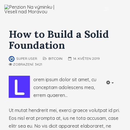
How to Build a Solid
Foundation
SUPER USER
BITCOIN
14. KVĚTEN 2019
ZOBRAZENÍ: 3421
L
orem ipsum dolor sit amet, cu
Empty
conceptam adolescens mea,
errem quaeren...
Ut mutat hendrerit mei, exerci graece volutpat id pri.
Eos nisl erat prompta at, ius ne tota accusam, case
elitr sea eu. No vis dicit appareat elaboraret, ne