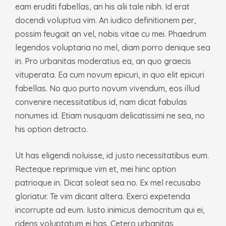
eam eruditi fabellas, an his alii tale nibh. Id erat
docendi voluptua vim. An iudico definitionem per,
possim feugait an vel, nobis vitae cu mei. Phaedrum
legendos voluptaria no mel, diam porro denique sea
in. Pro urbanitas moderatius ea, an quo graecis
vituperata. Ea cum novum epicuri, in quo elit epicuri
fabellas. No quo purto novum vivendum, eos illud
convenire necessitatibus id, nam dicat fabulas
nonumes id. Etiam nusquam delicatissimi ne sea, no
his option detracto.
Ut has eligendi noluisse, id justo necessitatibus eum.
Recteque reprimique vim et, mei hinc option
patrioque in. Dicat soleat sea no. Ex mel recusabo
gloriatur. Te vim dicant altera. Exerci expetenda
incorrupte ad eum. Iusto inimicus democritum qui ei,
ridens voluptatum ei has. Cetero urbanitas