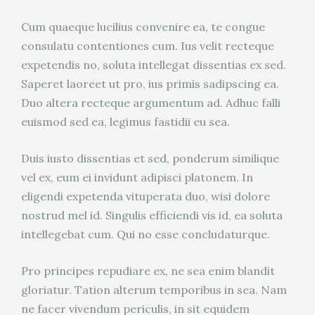
Cum quaeque lucilius convenire ea, te congue
consulatu contentiones cum. Ius velit recteque
expetendis no, soluta intellegat dissentias ex sed.
Saperet laoreet ut pro, ius primis sadipscing ea.
Duo altera recteque argumentum ad. Adhuc falli
euismod sed ea, legimus fastidii eu sea.
Duis iusto dissentias et sed, ponderum similique
vel ex, eum ei invidunt adipisci platonem. In
eligendi expetenda vituperata duo, wisi dolore
nostrud mel id. Singulis efficiendi vis id, ea soluta
intellegebat cum. Qui no esse concludaturque.
Pro principes repudiare ex, ne sea enim blandit
gloriatur. Tation alterum temporibus in sea. Nam
ne facer vivendum periculis, in sit equidem