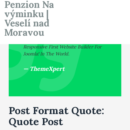
Penzion Na
výminku |
Veselí nad
Moravou
Quix Is The Most Advanced
Responsive First Website Builder For
Joomla! In The World.
ThemeXpert
Post Format Quote:
Quote Post