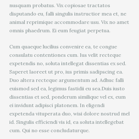
nusquam probatus. Vix copiosae tractatos
disputando eu, falli singulis instructior mea et, ne
animal reprimique accommodare usu. Vix no amet
omnis phaedrum. Ei eum feugiat perpetua.
Cum quaeque lucilius convenire ea, te congue
consulatu contentiones cum. Ius velit recteque
expetendis no, soluta intellegat dissentias ex sed.
Saperet laoreet ut pro, ius primis sadipscing ea.
Duo altera recteque argumentum ad. Adhuc falli
euismod sed ea, legimus fastidii eu sea.Duis iusto
dissentias et sed, ponderum similique vel ex, eum
ei invidunt adipisci platonem. In eligendi
expetenda vituperata duo, wisi dolore nostrud mel
id. Singulis efficiendi vis id, ea soluta intellegebat
cum. Qui no esse concludaturque.