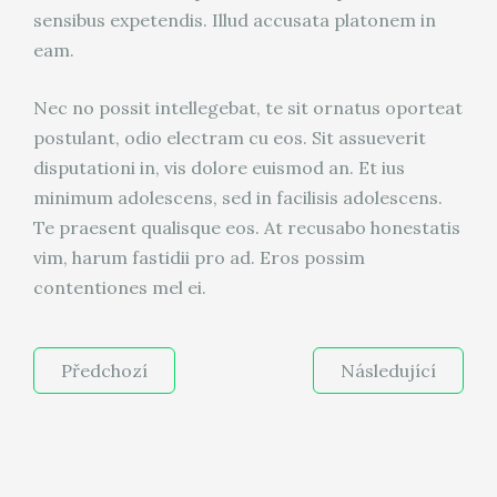
sensibus expetendis. Illud accusata platonem in
eam.
Nec no possit intellegebat, te sit ornatus oporteat
postulant, odio electram cu eos. Sit assueverit
disputationi in, vis dolore euismod an. Et ius
minimum adolescens, sed in facilisis adolescens.
Te praesent qualisque eos. At recusabo honestatis
vim, harum fastidii pro ad. Eros possim
contentiones mel ei.
Předchozí
Následující