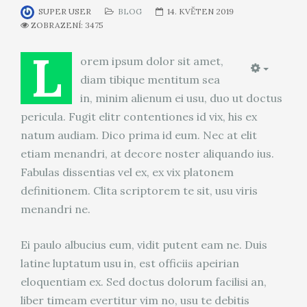
SUPER USER
BLOG
14. KVĚTEN 2019
ZOBRAZENÍ: 3475
L
orem ipsum dolor sit amet,
Empty
diam tibique mentitum sea
in, minim alienum ei usu, duo ut doctus
pericula. Fugit elitr contentiones id vix, his ex
natum audiam. Dico prima id eum. Nec at elit
etiam menandri, at decore noster aliquando ius.
Fabulas dissentias vel ex, ex vix platonem
definitionem. Clita scriptorem te sit, usu viris
menandri ne.
Ei paulo albucius eum, vidit putent eam ne. Duis
latine luptatum usu in, est officiis apeirian
eloquentiam ex. Sed doctus dolorum facilisi an,
liber timeam evertitur vim no, usu te debitis