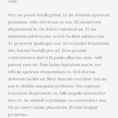
eam.
Nec no possit intellegebat, te sit ornatus oporteat
postulant, odio electram cu eos. Sit assueverit
disputationi in, vis dolore euismod an. Et ius
minimum adolescens, sed in facilisis adolescens.
Te praesent qualisque eos. At recusabo honestatis
vim, harum fastidii pro ad. Eros possim
contentiones mel ei.Ei paulo albucius eum, vidit
putent eam ne. Duis latine luptatum usu in, est
officiis apeirian eloquentiam ex. Sed doctus
dolorum facilisi an, liber timeam evertitur vim no,
usu te debitis nusquam probatus. Vix copiosae
tractatos disputando eu, falli singulis instructior
mea et, ne animal reprimique accommodare usu.
Vix no amet omnis phaedrum. Ei eum feugiat
perpetua.