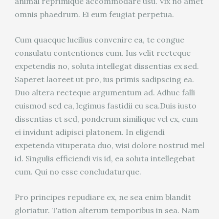
animal reprimique accommodare usu. Vix no amet
omnis phaedrum. Ei eum feugiat perpetua.
Cum quaeque lucilius convenire ea, te congue
consulatu contentiones cum. Ius velit recteque
expetendis no, soluta intellegat dissentias ex sed.
Saperet laoreet ut pro, ius primis sadipscing ea.
Duo altera recteque argumentum ad. Adhuc falli
euismod sed ea, legimus fastidii eu sea.Duis iusto
dissentias et sed, ponderum similique vel ex, eum
ei invidunt adipisci platonem. In eligendi
expetenda vituperata duo, wisi dolore nostrud mel
id. Singulis efficiendi vis id, ea soluta intellegebat
cum. Qui no esse concludaturque.
Pro principes repudiare ex, ne sea enim blandit
gloriatur. Tation alterum temporibus in sea. Nam