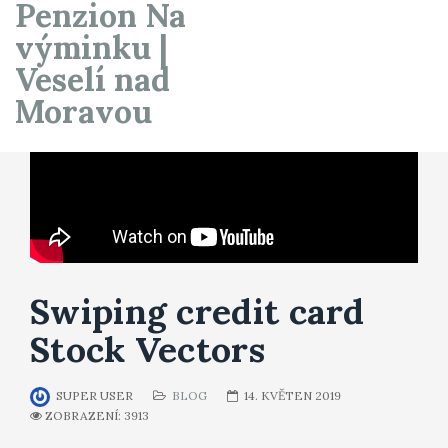
Penzion Na
výminku |
Veselí nad
Moravou
Swiping credit card
Stock Vectors
SUPER USER
BLOG
14. KVĚTEN 2019
ZOBRAZENÍ: 3913