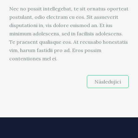
Nec no possit intellegebat, te sit ornatus oporteat
postulant, odio electram cu eos. Sit assueverit
disputationi in, vis dolore euismod an. Et ius
minimum adolescens, sed in facilisis adolescens.
Te praesent qualisque eos. At recusabo honestatis
vim, harum fastidii pro ad. Eros possim
contentiones mel ei.
Následující