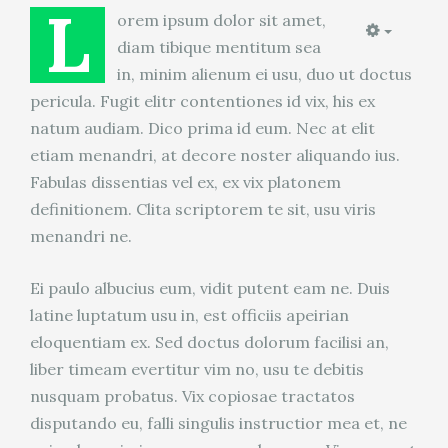
L
orem ipsum dolor sit amet,
Empty
diam tibique mentitum sea
in, minim alienum ei usu, duo ut doctus
pericula. Fugit elitr contentiones id vix, his ex
natum audiam. Dico prima id eum. Nec at elit
etiam menandri, at decore noster aliquando ius.
Fabulas dissentias vel ex, ex vix platonem
definitionem. Clita scriptorem te sit, usu viris
menandri ne.
Ei paulo albucius eum, vidit putent eam ne. Duis
latine luptatum usu in, est officiis apeirian
eloquentiam ex. Sed doctus dolorum facilisi an,
liber timeam evertitur vim no, usu te debitis
nusquam probatus. Vix copiosae tractatos
disputando eu, falli singulis instructior mea et, ne