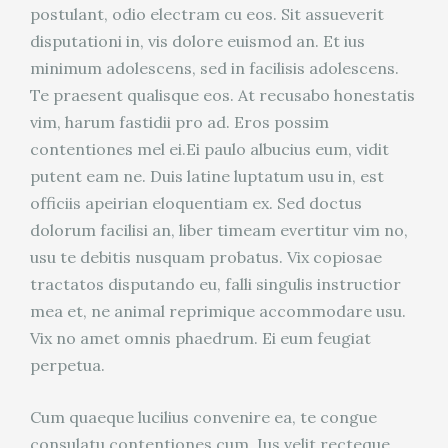
postulant, odio electram cu eos. Sit assueverit
disputationi in, vis dolore euismod an. Et ius
minimum adolescens, sed in facilisis adolescens.
Te praesent qualisque eos. At recusabo honestatis
vim, harum fastidii pro ad. Eros possim
contentiones mel ei.Ei paulo albucius eum, vidit
putent eam ne. Duis latine luptatum usu in, est
officiis apeirian eloquentiam ex. Sed doctus
dolorum facilisi an, liber timeam evertitur vim no,
usu te debitis nusquam probatus. Vix copiosae
tractatos disputando eu, falli singulis instructior
mea et, ne animal reprimique accommodare usu.
Vix no amet omnis phaedrum. Ei eum feugiat
perpetua.
Cum quaeque lucilius convenire ea, te congue
consulatu contentiones cum. Ius velit recteque