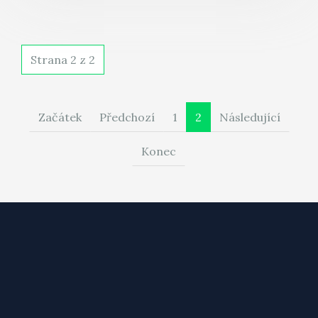
Strana 2 z 2
Začátek
Předchozí
1
2
Následující
Konec