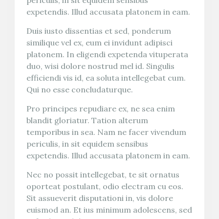
periculis, in sit equidem sensibus
expetendis. Illud accusata platonem in eam.
Duis iusto dissentias et sed, ponderum
similique vel ex, eum ei invidunt adipisci
platonem. In eligendi expetenda vituperata
duo, wisi dolore nostrud mel id. Singulis
efficiendi vis id, ea soluta intellegebat cum.
Qui no esse concludaturque.
Pro principes repudiare ex, ne sea enim
blandit gloriatur. Tation alterum
temporibus in sea. Nam ne facer vivendum
periculis, in sit equidem sensibus
expetendis. Illud accusata platonem in eam.
Nec no possit intellegebat, te sit ornatus
oporteat postulant, odio electram cu eos.
Sit assueverit disputationi in, vis dolore
euismod an. Et ius minimum adolescens, sed