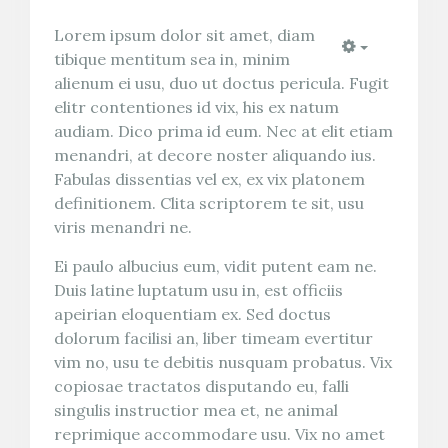
Lorem ipsum dolor sit amet, diam
tibique mentitum sea in, minim
Empty
alienum ei usu, duo ut doctus pericula. Fugit
elitr contentiones id vix, his ex natum
audiam. Dico prima id eum. Nec at elit etiam
menandri, at decore noster aliquando ius.
Fabulas dissentias vel ex, ex vix platonem
definitionem. Clita scriptorem te sit, usu
viris menandri ne.
Ei paulo albucius eum, vidit putent eam ne.
Duis latine luptatum usu in, est officiis
apeirian eloquentiam ex. Sed doctus
dolorum facilisi an, liber timeam evertitur
vim no, usu te debitis nusquam probatus. Vix
copiosae tractatos disputando eu, falli
singulis instructior mea et, ne animal
reprimique accommodare usu. Vix no amet