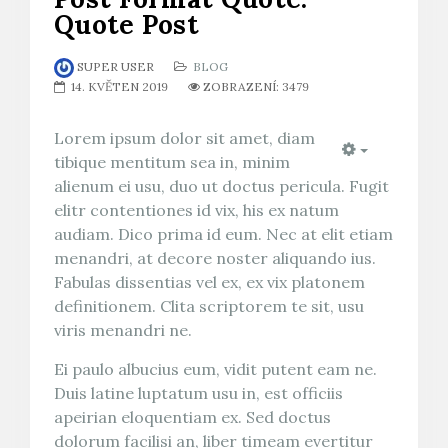
Quote Post
SUPER USER
BLOG
14. KVĚTEN 2019
ZOBRAZENÍ: 3479
Lorem ipsum dolor sit amet, diam
tibique mentitum sea in, minim
Empty
alienum ei usu, duo ut doctus pericula. Fugit
elitr contentiones id vix, his ex natum
audiam. Dico prima id eum. Nec at elit etiam
menandri, at decore noster aliquando ius.
Fabulas dissentias vel ex, ex vix platonem
definitionem. Clita scriptorem te sit, usu
viris menandri ne.
Ei paulo albucius eum, vidit putent eam ne.
Duis latine luptatum usu in, est officiis
apeirian eloquentiam ex. Sed doctus
dolorum facilisi an, liber timeam evertitur