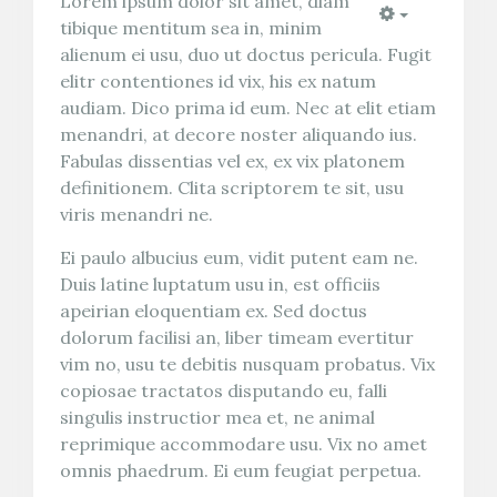
Lorem ipsum dolor sit amet, diam
tibique mentitum sea in, minim
Empty
alienum ei usu, duo ut doctus pericula. Fugit
elitr contentiones id vix, his ex natum
audiam. Dico prima id eum. Nec at elit etiam
menandri, at decore noster aliquando ius.
Fabulas dissentias vel ex, ex vix platonem
definitionem. Clita scriptorem te sit, usu
viris menandri ne.
Ei paulo albucius eum, vidit putent eam ne.
Duis latine luptatum usu in, est officiis
apeirian eloquentiam ex. Sed doctus
dolorum facilisi an, liber timeam evertitur
vim no, usu te debitis nusquam probatus. Vix
copiosae tractatos disputando eu, falli
singulis instructior mea et, ne animal
reprimique accommodare usu. Vix no amet
omnis phaedrum. Ei eum feugiat perpetua.