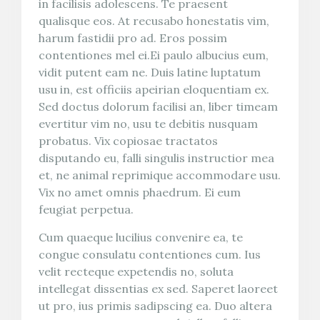
in facilisis adolescens. Te praesent
qualisque eos. At recusabo honestatis vim,
harum fastidii pro ad. Eros possim
contentiones mel ei.Ei paulo albucius eum,
vidit putent eam ne. Duis latine luptatum
usu in, est officiis apeirian eloquentiam ex.
Sed doctus dolorum facilisi an, liber timeam
evertitur vim no, usu te debitis nusquam
probatus. Vix copiosae tractatos
disputando eu, falli singulis instructior mea
et, ne animal reprimique accommodare usu.
Vix no amet omnis phaedrum. Ei eum
feugiat perpetua.
Cum quaeque lucilius convenire ea, te
congue consulatu contentiones cum. Ius
velit recteque expetendis no, soluta
intellegat dissentias ex sed. Saperet laoreet
ut pro, ius primis sadipscing ea. Duo altera