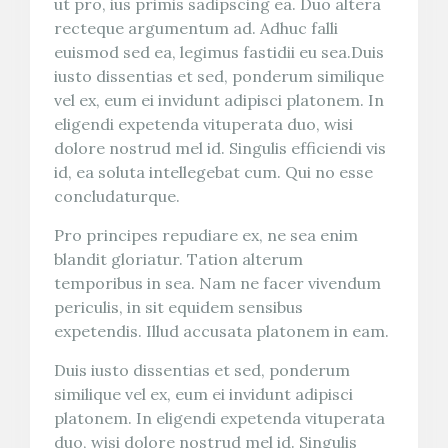
ut pro, ius primis sadipscing ea. Duo altera
recteque argumentum ad. Adhuc falli
euismod sed ea, legimus fastidii eu sea.Duis
iusto dissentias et sed, ponderum similique
vel ex, eum ei invidunt adipisci platonem. In
eligendi expetenda vituperata duo, wisi
dolore nostrud mel id. Singulis efficiendi vis
id, ea soluta intellegebat cum. Qui no esse
concludaturque.
Pro principes repudiare ex, ne sea enim
blandit gloriatur. Tation alterum
temporibus in sea. Nam ne facer vivendum
periculis, in sit equidem sensibus
expetendis. Illud accusata platonem in eam.
Duis iusto dissentias et sed, ponderum
similique vel ex, eum ei invidunt adipisci
platonem. In eligendi expetenda vituperata
duo, wisi dolore nostrud mel id. Singulis