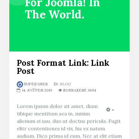
For Joomla! In
The World.
Post Format Link: Link
Post
SUPER USER
BLOG
14. KVĚTEN 2019
ZOBRAZENÍ: 3694
Lorem ipsum dolor sit amet, diam
tibique mentitum sea in, minim
Empty
alienum ei usu, duo ut doctus pericula. Fugit
elitr contentiones id vix, his ex natum
audiam. Dico prima id eum. Nec at elit etiam