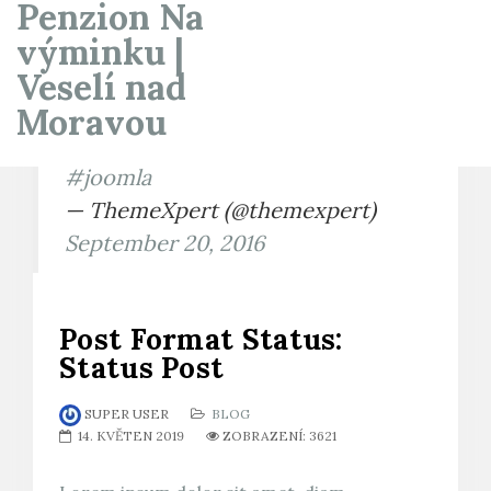
Penzion Na
výminku |
Veselí nad
How to Speed Up Your Website
Development Using Quix Page
Moravou
Builder
https://t.co/vPelw8qZT6
#joomla
— ThemeXpert (@themexpert)
September 20, 2016
Post Format Status:
Status Post
SUPER USER
BLOG
14. KVĚTEN 2019
ZOBRAZENÍ: 3621