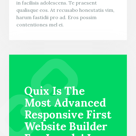
in facilisis adolescens. Te praesent
qualisque eos. At recusabo honestatis vim,
harum fastidii pro ad. Eros possim
contentiones mel ei.
Quix Is The
Most Advanced
Responsive First
Website Builder