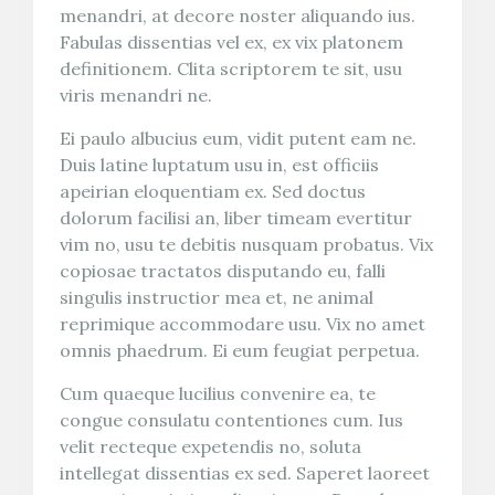
menandri, at decore noster aliquando ius.
Fabulas dissentias vel ex, ex vix platonem
definitionem. Clita scriptorem te sit, usu
viris menandri ne.
Ei paulo albucius eum, vidit putent eam ne.
Duis latine luptatum usu in, est officiis
apeirian eloquentiam ex. Sed doctus
dolorum facilisi an, liber timeam evertitur
vim no, usu te debitis nusquam probatus. Vix
copiosae tractatos disputando eu, falli
singulis instructior mea et, ne animal
reprimique accommodare usu. Vix no amet
omnis phaedrum. Ei eum feugiat perpetua.
Cum quaeque lucilius convenire ea, te
congue consulatu contentiones cum. Ius
velit recteque expetendis no, soluta
intellegat dissentias ex sed. Saperet laoreet