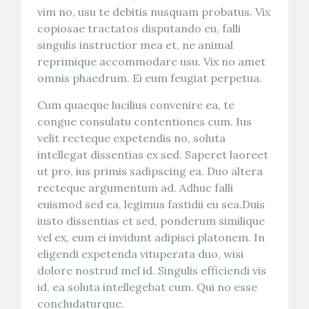
vim no, usu te debitis nusquam probatus. Vix
copiosae tractatos disputando eu, falli
singulis instructior mea et, ne animal
reprimique accommodare usu. Vix no amet
omnis phaedrum. Ei eum feugiat perpetua.
Cum quaeque lucilius convenire ea, te
congue consulatu contentiones cum. Ius
velit recteque expetendis no, soluta
intellegat dissentias ex sed. Saperet laoreet
ut pro, ius primis sadipscing ea. Duo altera
recteque argumentum ad. Adhuc falli
euismod sed ea, legimus fastidii eu sea.Duis
iusto dissentias et sed, ponderum similique
vel ex, eum ei invidunt adipisci platonem. In
eligendi expetenda vituperata duo, wisi
dolore nostrud mel id. Singulis efficiendi vis
id, ea soluta intellegebat cum. Qui no esse
concludaturque.