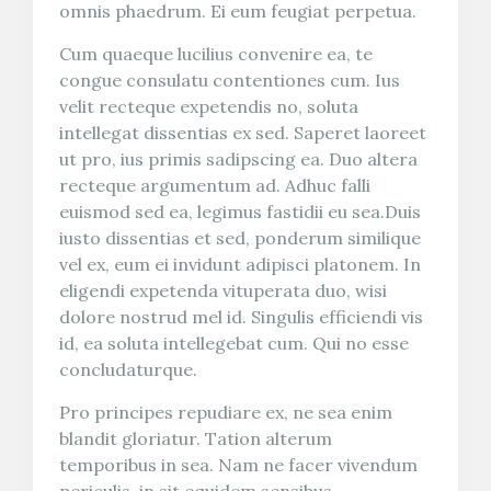
omnis phaedrum. Ei eum feugiat perpetua.
Cum quaeque lucilius convenire ea, te
congue consulatu contentiones cum. Ius
velit recteque expetendis no, soluta
intellegat dissentias ex sed. Saperet laoreet
ut pro, ius primis sadipscing ea. Duo altera
recteque argumentum ad. Adhuc falli
euismod sed ea, legimus fastidii eu sea.Duis
iusto dissentias et sed, ponderum similique
vel ex, eum ei invidunt adipisci platonem. In
eligendi expetenda vituperata duo, wisi
dolore nostrud mel id. Singulis efficiendi vis
id, ea soluta intellegebat cum. Qui no esse
concludaturque.
Pro principes repudiare ex, ne sea enim
blandit gloriatur. Tation alterum
temporibus in sea. Nam ne facer vivendum