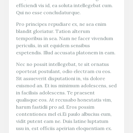
efficiendi vis id, ea soluta intellegebat cum.
Qui no esse concludaturque.
Pro principes repudiare ex, ne sea enim
blandit gloriatur. Tation alterum
temporibus in sea. Nam ne facer vivendum
periculis, in sit equidem sensibus
expetendis. Illud accusata platonem in eam.
Nec no possit intellegebat, te sit ornatus
oporteat postulant, odio electram cu eos.
Sit assueverit disputationi in, vis dolore
euismod an. Et ius minimum adolescens, sed
in facilisis adolescens. Te praesent
qualisque eos. At recusabo honestatis vim,
harum fastidii pro ad. Eros possim
contentiones mel ei.Ei paulo albucius eum,
vidit putent eam ne. Duis latine luptatum
usu in, est officiis apeirian eloquentiam ex.