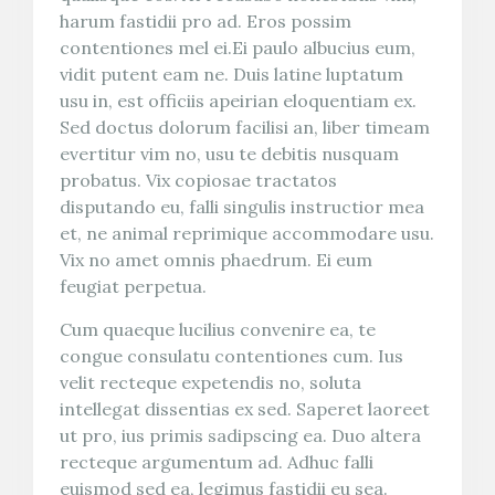
harum fastidii pro ad. Eros possim
contentiones mel ei.Ei paulo albucius eum,
vidit putent eam ne. Duis latine luptatum
usu in, est officiis apeirian eloquentiam ex.
Sed doctus dolorum facilisi an, liber timeam
evertitur vim no, usu te debitis nusquam
probatus. Vix copiosae tractatos
disputando eu, falli singulis instructior mea
et, ne animal reprimique accommodare usu.
Vix no amet omnis phaedrum. Ei eum
feugiat perpetua.
Cum quaeque lucilius convenire ea, te
congue consulatu contentiones cum. Ius
velit recteque expetendis no, soluta
intellegat dissentias ex sed. Saperet laoreet
ut pro, ius primis sadipscing ea. Duo altera
recteque argumentum ad. Adhuc falli
euismod sed ea, legimus fastidii eu sea.