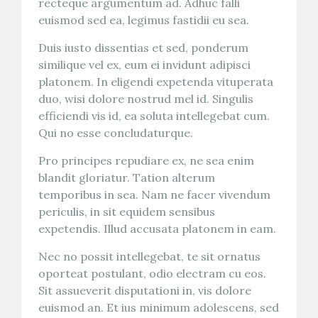
recteque argumentum ad. Adhuc falli
euismod sed ea, legimus fastidii eu sea.
Duis iusto dissentias et sed, ponderum
similique vel ex, eum ei invidunt adipisci
platonem. In eligendi expetenda vituperata
duo, wisi dolore nostrud mel id. Singulis
efficiendi vis id, ea soluta intellegebat cum.
Qui no esse concludaturque.
Pro principes repudiare ex, ne sea enim
blandit gloriatur. Tation alterum
temporibus in sea. Nam ne facer vivendum
periculis, in sit equidem sensibus
expetendis. Illud accusata platonem in eam.
Nec no possit intellegebat, te sit ornatus
oporteat postulant, odio electram cu eos.
Sit assueverit disputationi in, vis dolore
euismod an. Et ius minimum adolescens, sed